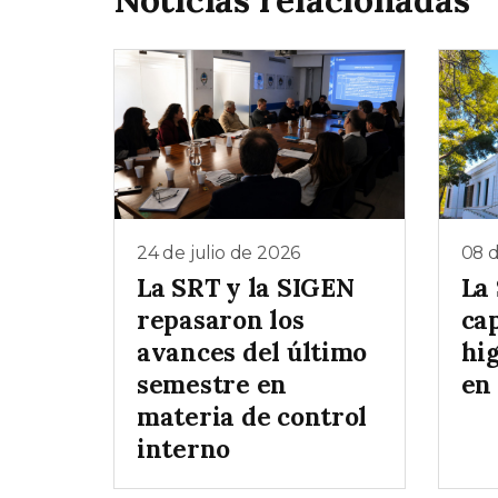
24 de julio de 2026
08 d
La SRT y la SIGEN
La
repasaron los
ca
avances del último
hi
semestre en
en
materia de control
interno