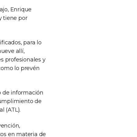
ajo, Enrique
y tiene por
ficados, para lo
ueve allí,
s profesionales y
 como lo prevén
o de información
cumplimiento de
l (ATL).
vención,
tos en materia de