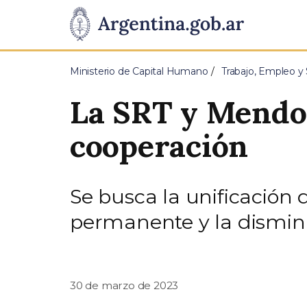
Pasar al contenido principal
Presidencia
de
Ministerio de Capital Humano
Trabajo, Empleo y 
la
La SRT y Mendoz
Nación
cooperación
Se busca la unificación d
permanente y la disminu
30 de marzo de 2023