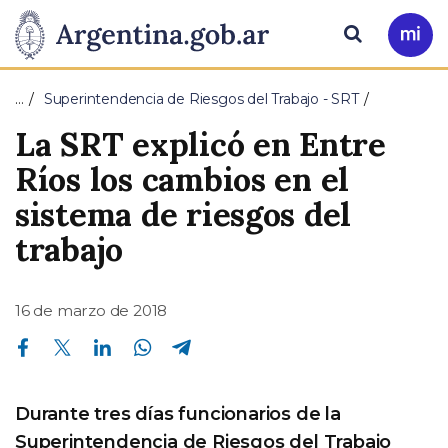
Pasar al contenido principal
Presidencia
Buscar
Ir
a
de
Mi
…
Superintendencia de Riesgos del Trabajo - SRT
Arg
la
La SRT explicó en Entre
Nación
Ríos los cambios en el
sistema de riesgos del
trabajo
16 de marzo de 2018
Compartir en Facebook
Compartir en Twitter
Compartir en Linkedin
Compartir en Whatsapp
Compartir en Telegram
Durante tres días funcionarios de la
Superintendencia de Riesgos del Trabajo