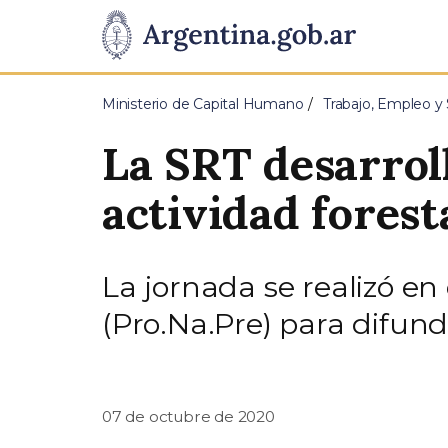
Pasar al contenido principal
Presidencia
de
Ministerio de Capital Humano
Trabajo, Empleo y 
la
La SRT desarrol
Nación
actividad forest
La jornada se realizó e
(Pro.Na.Pre) para difund
07 de octubre de 2020