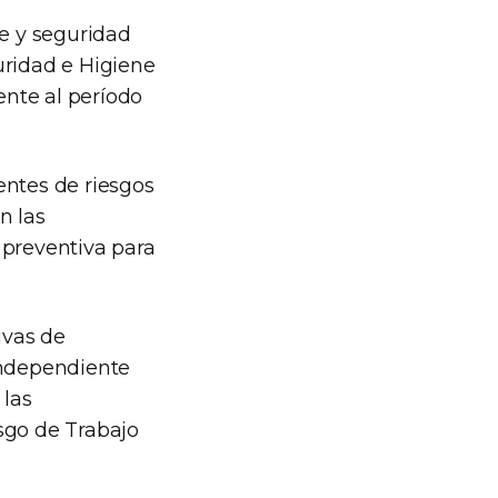
ne y seguridad
uridad e Higiene
ente al período
entes de riesgos
n las
 preventiva para
ivas de
independiente
 las
sgo de Trabajo