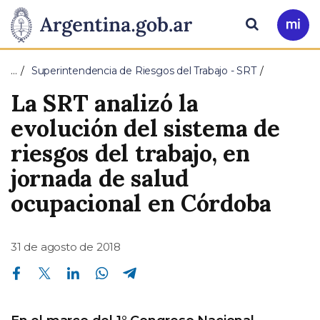
Pasar al contenido principal
Presidencia
Buscar
Ir
a
de
Mi
…
Superintendencia de Riesgos del Trabajo - SRT
Arg
la
La SRT analizó la
Nación
evolución del sistema de
riesgos del trabajo, en
jornada de salud
ocupacional en Córdoba
31 de agosto de 2018
Compartir en Facebook
Compartir en Twitter
Compartir en Linkedin
Compartir en Whatsapp
Compartir en Telegram