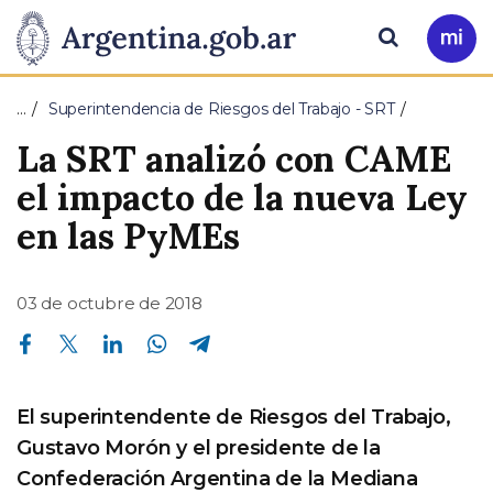
Pasar al contenido principal
Presidencia
Buscar
Ir
a
de
Mi
…
Superintendencia de Riesgos del Trabajo - SRT
Arg
la
La SRT analizó con CAME
Nación
el impacto de la nueva Ley
en las PyMEs
03 de octubre de 2018
Compartir en Facebook
Compartir en Twitter
Compartir en Linkedin
Compartir en Whatsapp
Compartir en Telegram
El superintendente de Riesgos del Trabajo,
Gustavo Morón y el presidente de la
Confederación Argentina de la Mediana