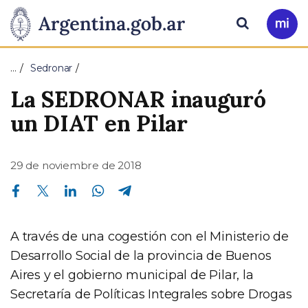
Pasar al contenido principal
Presidencia
Buscar
Ir
a
de
Mi
…
Sedronar
Arg
la
La SEDRONAR inauguró
Nación
un DIAT en Pilar
29 de noviembre de 2018
Compartir en Facebook
Compartir en Twitter
Compartir en Linkedin
Compartir en Whatsapp
Compartir en Telegram
A través de una cogestión con el Ministerio de
Desarrollo Social de la provincia de Buenos
Aires y el gobierno municipal de Pilar, la
Secretaría de Políticas Integrales sobre Drogas