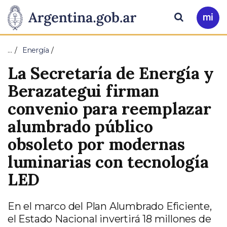
Pasar al contenido principal
Presidencia
Buscar
Ir
a
de
Mi
…
Energía
Arg
la
La Secretaría de Energía y
Nación
Berazategui firman
convenio para reemplazar
alumbrado público
obsoleto por modernas
luminarias con tecnología
LED
En el marco del Plan Alumbrado Eficiente,
el Estado Nacional invertirá 18 millones de