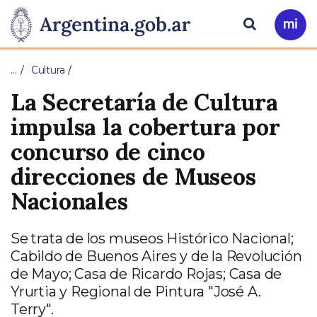
Pasar al contenido principal
Presidencia
Buscar
Ir
a
de
Mi
…
Cultura
Arg
la
La Secretaría de Cultura
Nación
impulsa la cobertura por
concurso de cinco
direcciones de Museos
Nacionales
Se trata de los museos Histórico Nacional;
Cabildo de Buenos Aires y de la Revolución
de Mayo; Casa de Ricardo Rojas; Casa de
Yrurtia y Regional de Pintura "José A.
Terry".