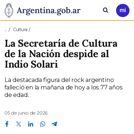
Pasar al contenido principal
Presidencia
Buscar
Ir
a
de
Mi
…
Cultura
Arg
la
La Secretaría de Cultura
Nación
de la Nación despide al
Indio Solari
La destacada figura del rock argentino
falleció en la mañana de hoy a los 77 años
de edad.
05 de junio de 2026
Compartir en Facebook
Compartir en Twitter
Compartir en Linkedin
Compartir en Whatsapp
Compartir en Telegram