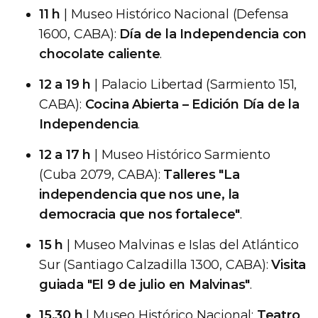
11 h
| Museo Histórico Nacional (Defensa
1600, CABA):
Día de la Independencia con
chocolate caliente
.
12 a 19 h
| Palacio Libertad (Sarmiento 151,
CABA):
Cocina Abierta – Edición Día de la
Independencia
.
12 a 17 h
| Museo Histórico Sarmiento
(Cuba 2079, CABA):
Talleres "La
independencia que nos une, la
democracia que nos fortalece"
.
15 h
| Museo Malvinas e Islas del Atlántico
Sur (Santiago Calzadilla 1300, CABA):
Visita
guiada "El 9 de julio en Malvinas"
.
15.30 h
| Museo Histórico Nacional:
Teatro