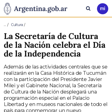
Pasar al contenido principal
Presidencia
Buscar
Ir
a
de
Mi
…
Cultura
Arg
la
La Secretaría de Cultura
Nación
de la Nación celebra el Día
de la Independencia
Además de las actividades centrales que se
realizarán en la Casa Histórica de Tucumán
con la participación del Presidente Javier
Milei y el Gabinete Nacional, la Secretaría
de Cultura de la Nación desplegará una
programación especial en el Palacio
Libertad y en museos nacionales de todo el
país para conmemorar un nuevo