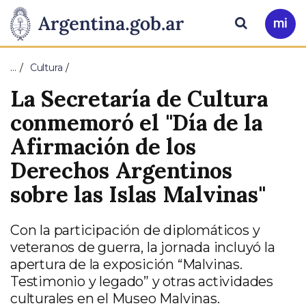
Pasar al contenido principal
Presidencia
Buscar
Ir
a
de
Mi
…
Cultura
Arg
la
La Secretaría de Cultura
Nación
conmemoró el "Día de la
Afirmación de los
Derechos Argentinos
sobre las Islas Malvinas"
Con la participación de diplomáticos y
veteranos de guerra, la jornada incluyó la
apertura de la exposición “Malvinas.
Testimonio y legado” y otras actividades
culturales en el Museo Malvinas.