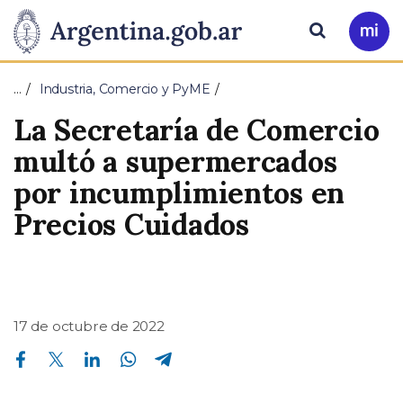
Pasar al contenido principal
Presidencia
Buscar
Ir
a
de
Mi
…
Industria, Comercio y PyME
Arg
la
La Secretaría de Comercio
Nación
multó a supermercados
por incumplimientos en
Precios Cuidados
17 de octubre de 2022
Compartir en Facebook
Compartir en Twitter
Compartir en Linkedin
Compartir en Whatsapp
Compartir en Telegram