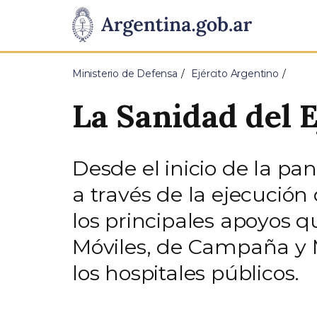
Pasar al contenido principal
Presidencia
de
Ministerio de Defensa
Ejército Argentino
la
La Sanidad del E
Nación
Desde el inicio de la pa
a través de la ejecució
los principales apoyos qu
Móviles, de Campaña y M
los hospitales públicos.