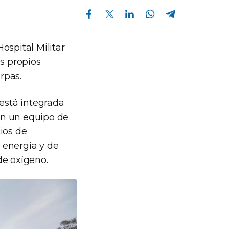
Compartir en Facebook
Compartir en Twitter
Compartir en Linkedin
Compartir en Whatsapp
Compartir en Telegram
ospital Militar
s propios
rpas.
 está integrada
con un equipo de
cios de
e energía y de
de oxígeno.