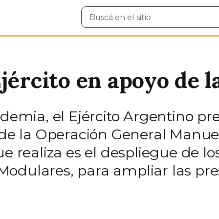
Buscar
en
el
sitio
jército en apoyo de l
ndemia, el Ejército Argentino pr
n de la Operación General Manu
e realiza es el despliegue de los
odulares, para ampliar las pres