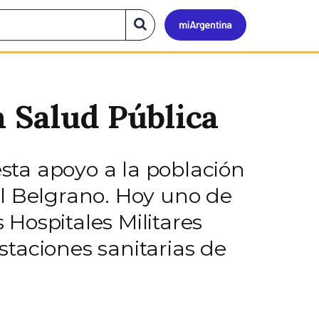
Mi
Buscar
en
el
Argen
sitio
a Salud Pública
esta apoyo a la población
el Belgrano. Hoy uno de
 Hospitales Militares
taciones sanitarias de