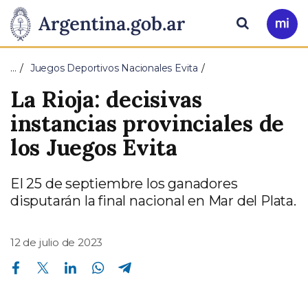
Pasar al contenido principal
Presidencia
Buscar
Ir
a
de
Mi
…
Juegos Deportivos Nacionales Evita
Arg
la
La Rioja: decisivas
Nación
instancias provinciales de
los Juegos Evita
El 25 de septiembre los ganadores
disputarán la final nacional en Mar del Plata.
12 de julio de 2023
Compartir en Facebook
Compartir en Twitter
Compartir en Linkedin
Compartir en Whatsapp
Compartir en Telegram