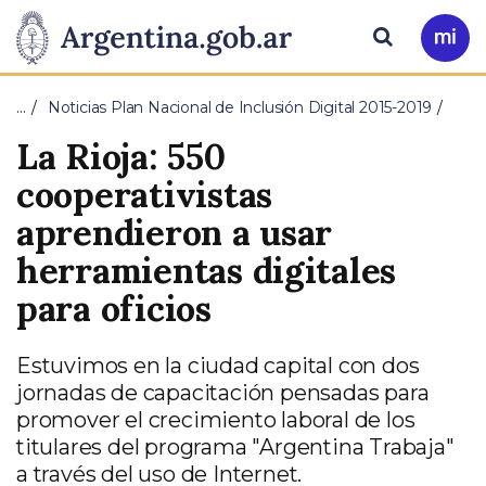
Pasar al contenido principal
Presidencia
Buscar
Ir
a
de
Mi
…
Noticias Plan Nacional de Inclusión Digital 2015-2019
Arg
la
La Rioja: 550
Nación
cooperativistas
aprendieron a usar
herramientas digitales
para oficios
Estuvimos en la ciudad capital con dos
jornadas de capacitación pensadas para
promover el crecimiento laboral de los
titulares del programa "Argentina Trabaja"
a través del uso de Internet.