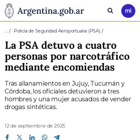
Pasar al contenido principal
Presidencia
Buscar
Ir
a
de
Mi
…
Policía de Seguridad Aeroportuaria (PSA)
Arg
la
La PSA detuvo a cuatro
Nación
personas por narcotráfico
mediante encomiendas
Tras allanamientos en Jujuy, Tucumán y
Córdoba, los oficiales detuvieron a tres
hombres y una mujer acusados de vender
drogas sintéticas.
12 de septiembre de 2025
Compartir en Facebook
Compartir en Twitter
Compartir en Linkedin
Compartir en Whatsapp
Compartir en Telegram