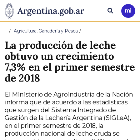
Pasar al contenido principal
Presidencia
Buscar
Ir
a
de
Mi
…
Agricultura, Ganadería y Pesca
Arg
la
La producción de leche
Nación
obtuvo un crecimiento
7,3% en el primer semestre
de 2018
El Ministerio de Agroindustria de la Nación
informa que de acuerdo a las estadísticas
que surgen del Sistema Integrado de
Gestión de la Lechería Argentina (SIGLeA),
en el primer semestre de 2018, la
producción nacional de leche cruda se