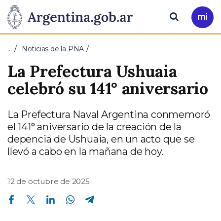
Pasar al contenido principal
Presidencia
Buscar
Ir
a
de
Mi
…
Noticias de la PNA
Arg
la
La Prefectura Ushuaia
Nación
celebró su 141° aniversario
La Prefectura Naval Argentina conmemoró
el 141° aniversario de la creación de la
depencia de Ushuaia, en un acto que se
llevó a cabo en la mañana de hoy.
12 de octubre de 2025
Compartir en Facebook
Compartir en Twitter
Compartir en Linkedin
Compartir en Whatsapp
Compartir en Telegram