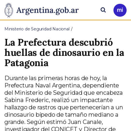
Pasar al contenido principal
Presidencia
Buscar
Ir
a
de
Mi
Ministerio de Seguridad Nacional
Arg
la
La Prefectura descubrió
Nación
huellas de dinosaurio en la
Patagonia
Durante las primeras horas de hoy, la
Prefectura Naval Argentina, dependiente
del Ministerio de Seguridad que encabeza
Sabina Frederic, realizó un impactante
hallazgo de rastros que pertenecerían a un
dinosaurio bípedo de tamaño mediano a
grande. Según estimó Juan Canale,
investigador del CONICET y Director de