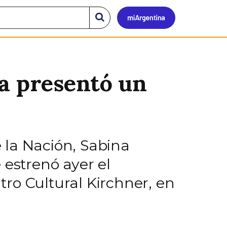
Mi
Buscar
en
el
Argen
sitio
ia presentó un
 la Nación, Sabina
e estrenó ayer el
ro Cultural Kirchner, en