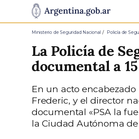
Pasar al contenido principal
Presidencia
de
Ministerio de Seguridad Nacional
Policía de Segu
la
La Policía de S
Nación
documental a 15
En un acto encabezado p
Frederic, y el director n
documental «PSA la fuer
la Ciudad Autónoma de 