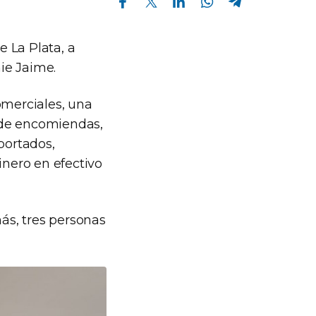
 La Plata, a
nie Jaime.
omerciales, una
 de encomiendas,
portados,
inero en efectivo
más, tres personas