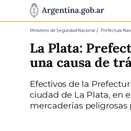
Pasar al contenido principal
Presidencia
de
Ministerio de Seguridad Nacional
Prefectura Nav
la
La Plata: Prefec
Nación
una causa de tr
Efectivos de la Prefectu
ciudad de La Plata, en e
mercaderías peligrosas 