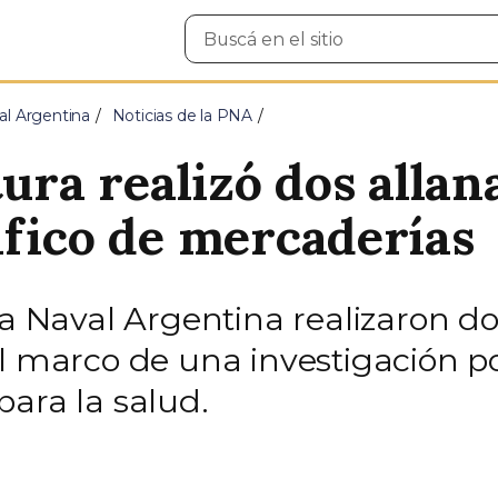
Buscar
en
el
sitio
al Argentina
Noticias de la PNA
tura realizó dos alla
áfico de mercaderías
ra Naval Argentina realizaron d
l marco de una investigación po
para la salud.