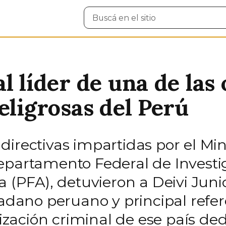
Buscar
en
el
sitio
l líder de una de las
eligrosas del Perú
irectivas impartidas por el Min
epartamento Federal de Investig
a (PFA), detuvieron a Deivi Junio
dadano peruano y principal refe
ación criminal de ese país dedi