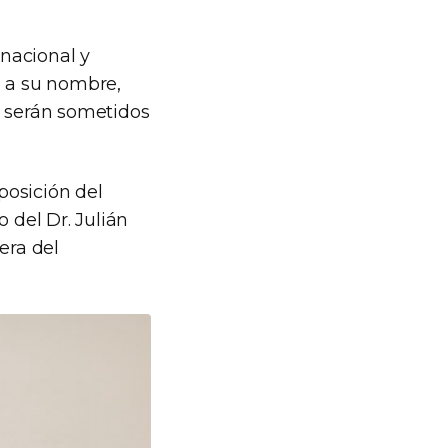
nacional y
d a su nombre,
e serán sometidos
posición del
 del Dr. Julián
pera del