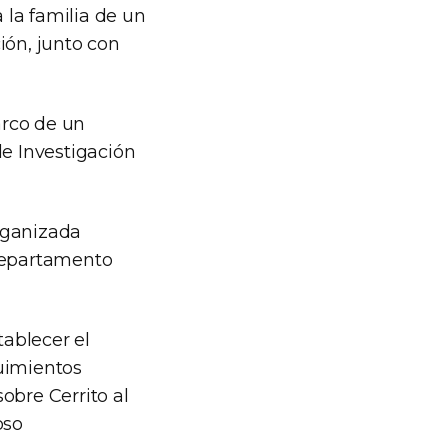
a la familia de un
ión, junto con
arco de un
de Investigación
rganizada
 Departamento
tablecer el
guimientos
sobre Cerrito al
oso