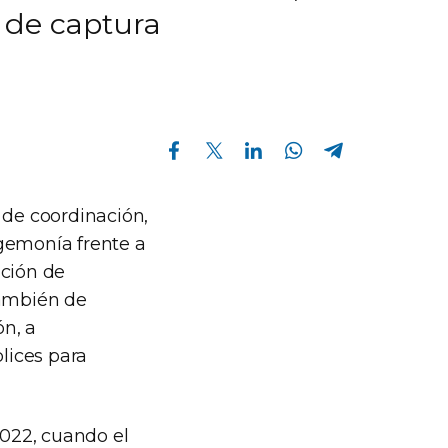
o de captura
Compartir en Facebook
Compartir en Twitter
Compartir en Linkedin
Compartir en Whatsapp
Compartir en Telegram
 de coordinación,
egemonía frente a
ación de
también de
n, a
plices para
022, cuando el