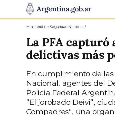
Pasar al contenido principal
Presidencia
de
Ministerio de Seguridad Nacional
la
La PFA capturó a
Nación
delictivas más p
En cumplimiento de las d
Nacional, agentes del D
Policía Federal Argentin
“El jorobado Deivi”, ciu
Compadres”, una organiz