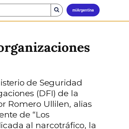
Mi
Buscar
en
el
Argen
sitio
 organizaciones
isterio de Seguridad
aciones (DFI) de la
r Romero Ullilen, alias
rente de “Los
cada al narcotráfico, la