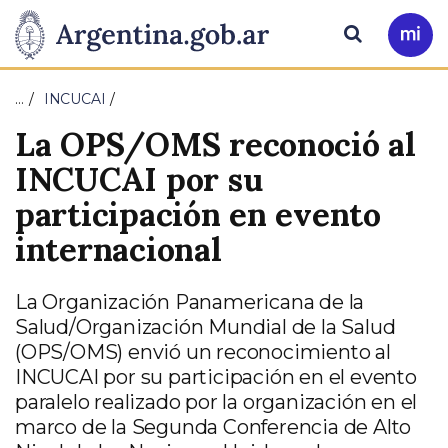
Pasar al contenido principal
Presidencia
Buscar
Ir
a
de
Mi
…
INCUCAI
Arg
la
La OPS/OMS reconoció al
Nación
INCUCAI por su
participación en evento
internacional
La Organización Panamericana de la
Salud/Organización Mundial de la Salud
(OPS/OMS) envió un reconocimiento al
INCUCAI por su participación en el evento
paralelo realizado por la organización en el
marco de la Segunda Conferencia de Alto