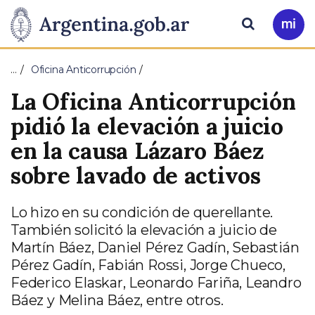
Pasar al contenido principal
Presidencia
Buscar
Ir
a
de
Mi
…
Oficina Anticorrupción
Arg
la
La Oficina Anticorrupción
Nación
pidió la elevación a juicio
en la causa Lázaro Báez
sobre lavado de activos
Lo hizo en su condición de querellante.
También solicitó la elevación a juicio de
Martín Báez, Daniel Pérez Gadín, Sebastián
Pérez Gadín, Fabián Rossi, Jorge Chueco,
Federico Elaskar, Leonardo Fariña, Leandro
Báez y Melina Báez, entre otros.