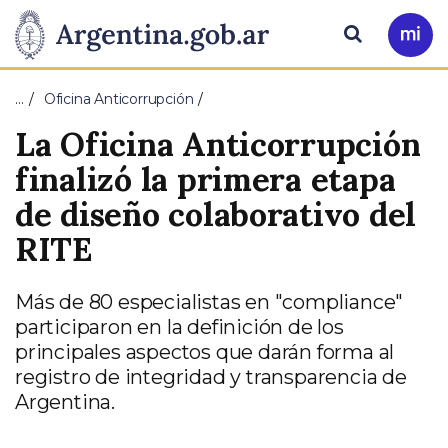
Pasar al contenido principal
Presidencia
Buscar
Ir
a
de
Mi
…
Oficina Anticorrupción
Arg
la
La Oficina Anticorrupción
Nación
finalizó la primera etapa
de diseño colaborativo del
RITE
Más de 80 especialistas en "compliance"
participaron en la definición de los
principales aspectos que darán forma al
registro de integridad y transparencia de
Argentina.