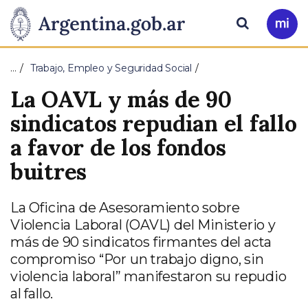
Pasar al contenido principal
Presidencia
Buscar
Ir
a
de
Mi
…
Trabajo, Empleo y Seguridad Social
Arg
la
La OAVL y más de 90
Nación
sindicatos repudian el fallo
a favor de los fondos
buitres
La Oficina de Asesoramiento sobre
Violencia Laboral (OAVL) del Ministerio y
más de 90 sindicatos firmantes del acta
compromiso “Por un trabajo digno, sin
violencia laboral” manifestaron su repudio
al fallo.