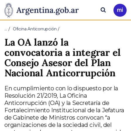
Pasar al contenido principal
Presidencia
Buscar
Ir
a
de
Mi
…
Oficina Anticorrupción
Arg
la
La OA lanzó la
Nación
convocatoria a integrar el
Consejo Asesor del Plan
Nacional Anticorrupción
En cumplimiento con lo dispuesto por la
Resolución 21/2019, La Oficina
Anticorrupción (OA) y la Secretaría de
Fortalecimiento Institucional de la Jefatura
de Gabinete de Ministros convocan “a
organizaciones de la sociedad civil, del