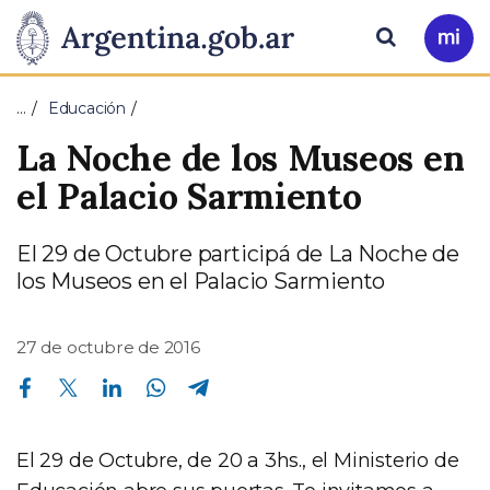
Pasar al contenido principal
Presidencia
Buscar
Ir
a
de
Mi
…
Educación
Arg
la
La Noche de los Museos en
Nación
el Palacio Sarmiento
El 29 de Octubre participá de La Noche de
los Museos en el Palacio Sarmiento
27 de octubre de 2016
Compartir en Facebook
Compartir en Twitter
Compartir en Linkedin
Compartir en Whatsapp
Compartir en Telegram
El 29 de Octubre, de 20 a 3hs., el Ministerio de