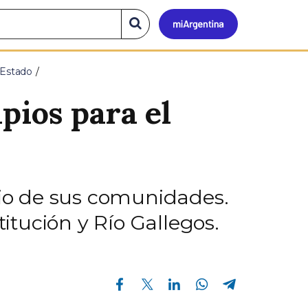
Mi
Buscar
en
el
Argen
sitio
 Estado
pios para el
icio de sus comunidades.
titución y Río Gallegos.
Compartir en Facebook
Compartir en Twitter
Compartir en Linkedin
Compartir en Whatsapp
Compartir en Telegram