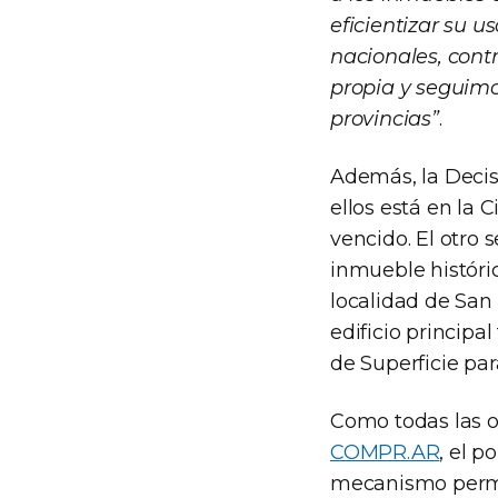
eficientizar su u
nacionales, cont
propia y seguimo
provincias”
.
Además, la Decis
ellos está en la
vencido. El otro 
inmueble históri
localidad de San
edificio principa
de Superficie par
Como todas las o
COMPR.AR
, el p
mecanismo permit