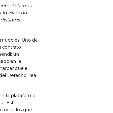
ento de tierras
 la vivienda
distintas
inmuebles. Uno de
n contrato
mendi: un
cado en la
marcar que el
a del Derecho Real
en la plataforma
al. Este
 todos los que