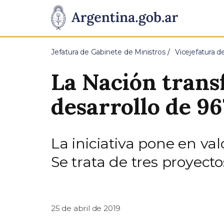
Pasar al contenido principal
Presidencia
de
Jefatura de Gabinete de Ministros
Vicejefatura d
la
La Nación transf
Nación
desarrollo de 96
La iniciativa pone en v
Se trata de tres proyecto
25 de abril de 2019