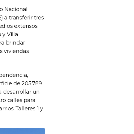
no Nacional
a transferir tres
redios extensos
 y Villa
ra brindar
s viviendas
ependencia,
rficie de 205.789
 desarrollar un
ro calles para
rrios Talleres 1 y