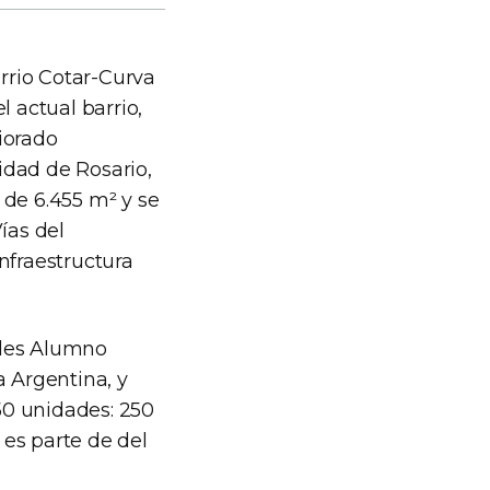
arrio Cotar-Curva
 actual barrio,
iorado
lidad de Rosario,
 de 6.455 m² y se
ías del
infraestructura
alles Alumno
a Argentina, y
550 unidades: 250
es parte de del