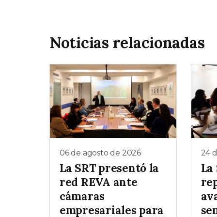
Noticias relacionadas
06 de agosto de 2026
24 d
La SRT presentó la
La
red REVA ante
re
cámaras
av
empresariales para
se