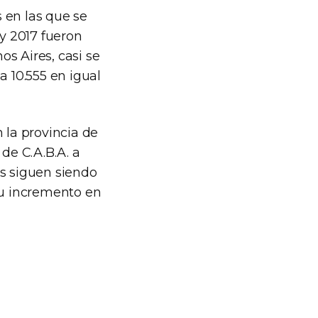
 en las que se
 y 2017 fueron
os Aires, casi se
a 10.555 en igual
 la provincia de
de C.A.B.A. a
es siguen siendo
su incremento en