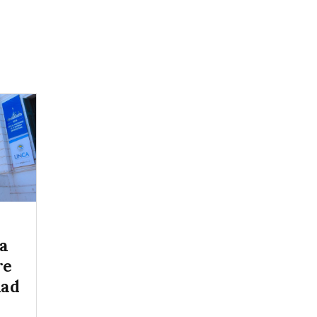
a
re
dad