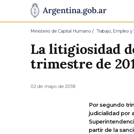
Pasar al contenido principal
Presidencia
de
Ministerio de Capital Humano
Trabajo, Empleo y 
la
La litigiosidad 
Nación
trimestre de 20
02 de mayo de 2018
Por segundo trim
judicialidad por
Superintendencia
partir de la san