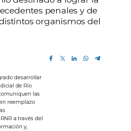
ntecedentes penales y de
distintos organismos del
Compartir en Facebook
Compartir en Twitter
Compartir en Linkedin
Compartir en Whatsapp
Compartir en Telegram
grado desarrollar
icial de Río
 comuniquen las
, en reemplazo
Las
 RNR a través del
ormación y,