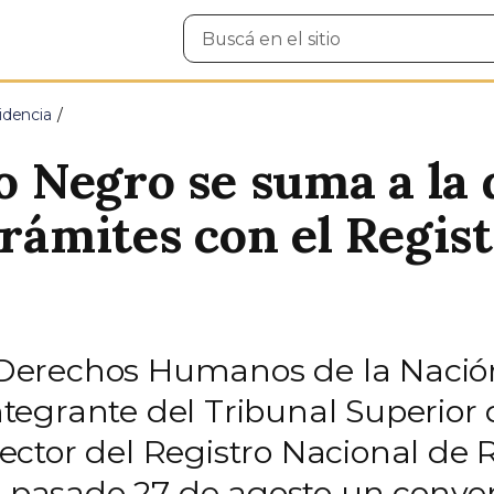
Buscar
en
el
sitio
idencia
ío Negro se suma a la 
trámites con el Regis
 y Derechos Humanos de la Naci
integrante del Tribunal Superior
ctor del Registro Nacional de R
l pasado 27 de agosto un conven