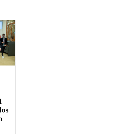
l
l
los
n