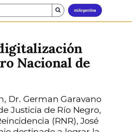
Mi
Buscar
en
el
Argen
sitio
digitalización
tro Nacional de
ón, Dr. German Garavano
 de Justicia de Río Negro,
eincidencia (RNR), José
io destinado a lograr la