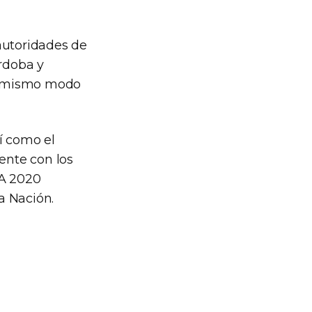
autoridades de
órdoba y
el mismo modo
í como el
ente con los
IA 2020
a Nación.