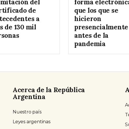
amitación del
forma electrónic
rtificado de
que los que se
tecedentes a
hicieron
s de 130 mil
presencialmente
rsonas
antes de la
pandemia
Acerca de la República
A
Argentina
A
Nuestro país
T
Leyes argentinas
S