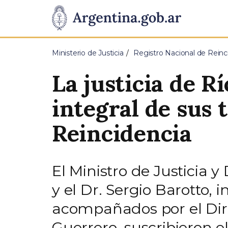
Pasar al contenido principal
Presidencia
de
Ministerio de Justicia
Registro Nacional de Reinc
la
La justicia de R
Nación
integral de sus 
Reincidencia
El Ministro de Justicia
y el Dr. Sergio Barotto, 
acompañados por el Dire
Guerrero, suscribieron e