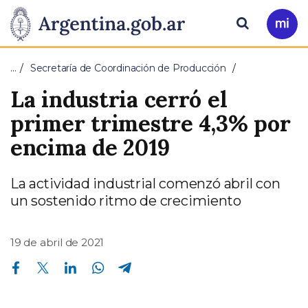
Pasar al contenido principal
Presidencia
Buscar
Ir
a
de
Mi
…
Secretaría de Coordinación de Producción
Arg
la
La industria cerró el
Nación
primer trimestre 4,3% por
encima de 2019
La actividad industrial comenzó abril con
un sostenido ritmo de crecimiento
19 de abril de 2021
Compartir en Facebook
Compartir en Twitter
Compartir en Linkedin
Compartir en Whatsapp
Compartir en Telegram