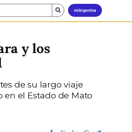
Mi
Buscar
en
el
Argen
sitio
ara y los
l
tes de su largo viaje
 en el Estado de Mato
Compartir en Facebook
Compartir en Twitter
Compartir en Linkedin
Compartir en Whatsapp
Compartir en Telegram