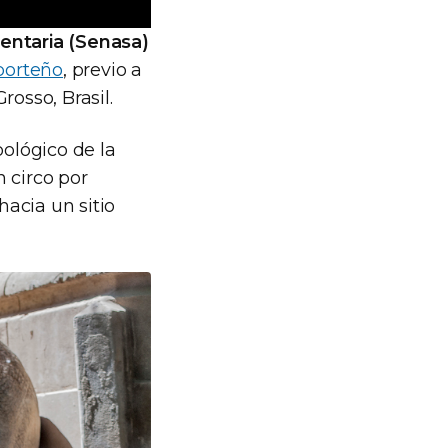
entaria (Senasa)
porteño
, previo a
osso, Brasil.
oológico de la
 circo por
hacia un sitio