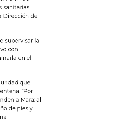
s sanitarias
la Dirección de
e supervisar la
ivo con
inarla en el
guridad que
rentena. “Por
nden a Mara: al
ño de pies y
una