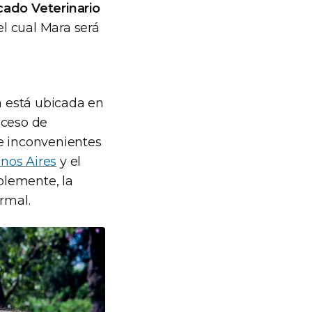
icado Veterinario
el cual Mara será
a está ubicada en
oceso de
le inconvenientes
nos Aires
y el
ablemente, la
rmal.