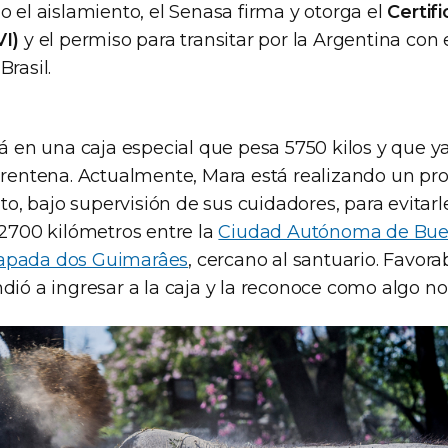
o el aislamiento, el Senasa firma y otorga el
Certif
VI)
y el permiso para transitar por la Argentina con 
Brasil.
rá en una caja especial que pesa 5750 kilos y que y
uarentena. Actualmente, Mara está realizando un pr
, bajo supervisión de sus cuidadores, para evitar
 2700 kilómetros entre la
Ciudad Autónoma de Bue
apada dos Guimarâes
, cercano al santuario. Favor
dió a ingresar a la caja y la reconoce como algo no