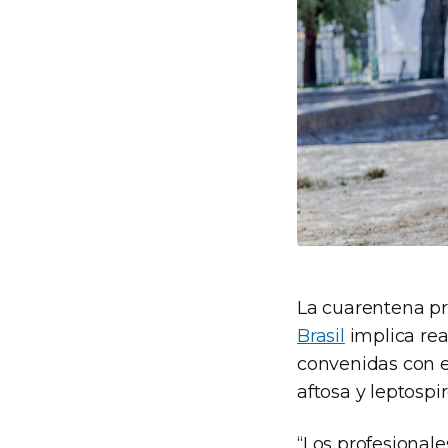
La cuarentena pre
Brasil
implica real
convenidas con el
aftosa y leptospir
“Los profesionale