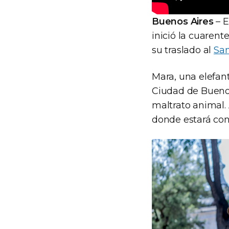
Buenos Aires
– E
inició la cuarent
su traslado al
San
Mara, una elefant
Ciudad de Buenos
maltrato animal. 
donde estará con 