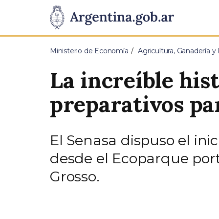
Pasar al contenido principal
Presidencia
de
Ministerio de Economía
Agricultura, Ganadería y
la
La increíble his
Nación
preparativos par
El Senasa dispuso el inic
desde el Ecoparque port
Grosso.