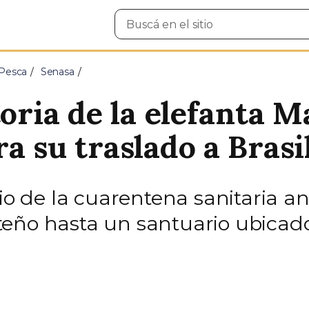
Buscar
en
el
sitio
 Pesca
Senasa
toria de la elefanta M
a su traslado a Brasi
io de la cuarentena sanitaria an
eño hasta un santuario ubicado