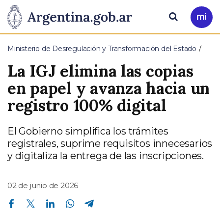
Pasar al contenido principal
Presidencia
Buscar
Ir
a
de
Mi
Ministerio de Desregulación y Transformación del Estado
Arg
la
La IGJ elimina las copias
Nación
en papel y avanza hacia un
registro 100% digital
El Gobierno simplifica los trámites
registrales, suprime requisitos innecesarios
y digitaliza la entrega de las inscripciones.
02 de junio de 2026
Compartir en Facebook
Compartir en Twitter
Compartir en Linkedin
Compartir en Whatsapp
Compartir en Telegram