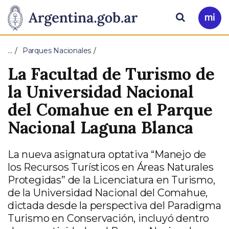
Pasar al contenido principal
Presidencia
Buscar
Ir
a
de
Mi
…
Parques Nacionales
Arg
la
La Facultad de Turismo de
Nación
la Universidad Nacional
del Comahue en el Parque
Nacional Laguna Blanca
La nueva asignatura optativa “Manejo de
los Recursos Turísticos en Áreas Naturales
Protegidas” de la Licenciatura en Turismo,
de la Universidad Nacional del Comahue,
dictada desde la perspectiva del Paradigma
Turismo en Conservación, incluyó dentro