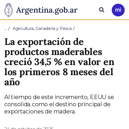
Pasar al contenido principal
Presidencia
Buscar
Ir
a
de
Mi
…
Agricultura, Ganadería y Pesca
Arg
la
La exportación de
Nación
productos maderables
creció 34,5 % en valor en
los primeros 8 meses del
año
Al tiempo de este incremento, EEUU se
consolida como el destino principal de
exportaciones de madera.
24 de octubre de 2025