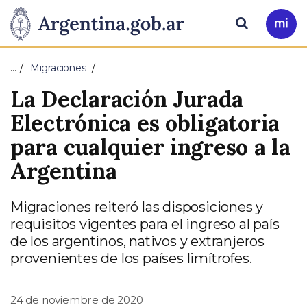
Pasar al contenido principal
Presidencia
Buscar
Ir
a
de
Mi
…
Migraciones
Arg
la
La Declaración Jurada
Nación
Electrónica es obligatoria
para cualquier ingreso a la
Argentina
Migraciones reiteró las disposiciones y
requisitos vigentes para el ingreso al país
de los argentinos, nativos y extranjeros
provenientes de los países limítrofes.
24 de noviembre de 2020