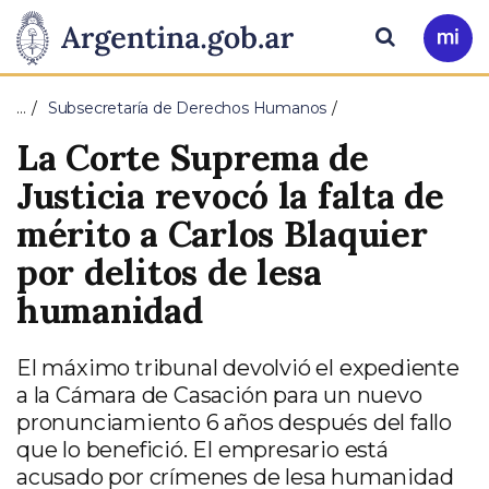
Pasar al contenido principal
Presidencia
Buscar
Ir
a
de
Mi
…
Subsecretaría de Derechos Humanos
Arg
la
La Corte Suprema de
Nación
Justicia revocó la falta de
mérito a Carlos Blaquier
por delitos de lesa
humanidad
El máximo tribunal devolvió el expediente
a la Cámara de Casación para un nuevo
pronunciamiento 6 años después del fallo
que lo benefició. El empresario está
acusado por crímenes de lesa humanidad