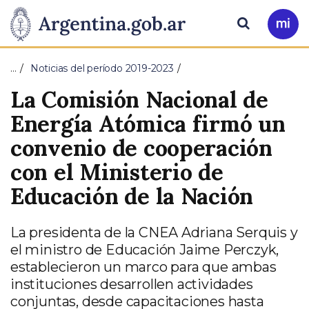
Pasar al contenido principal
Presidencia
Buscar
Ir
a
de
Mi
…
Noticias del período 2019-2023
Arg
la
La Comisión Nacional de
Nación
Energía Atómica firmó un
convenio de cooperación
con el Ministerio de
Educación de la Nación
La presidenta de la CNEA Adriana Serquis y
el ministro de Educación Jaime Perczyk,
establecieron un marco para que ambas
instituciones desarrollen actividades
conjuntas, desde capacitaciones hasta