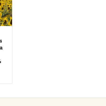
s
 a
%