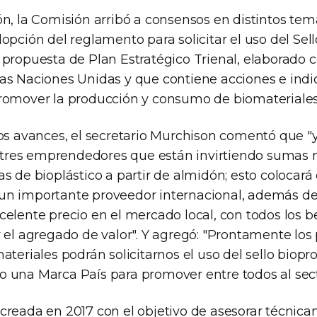
n, la Comisión arribó a consensos en distintos tem
opción del reglamento para solicitar el uso del Sel
 propuesta de Plan Estratégico Trienal, elaborado 
as Naciones Unidas y que contiene acciones e ind
romover la producción y consumo de biomateriales 
tos avances, el secretario Murchison comentó que 
res emprendedores que están invirtiendo sumas 
s de bioplástico a partir de almidón; esto colocará 
n importante proveedor internacional, además de 
elente precio en el mercado local, con todos los be
y el agregado de valor". Y agregó: "Prontamente los
ateriales podrán solicitarnos el uso del sello biopr
 una Marca País para promover entre todos al sect
creada en 2017 con el objetivo de asesorar técnic