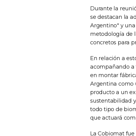
Durante la reunió
se destacan la ad
Argentino" y una
metodología de l
concretos para p
En relación a es
acompañando a t
en montar fábrica
Argentina como u
producto a un exc
sustentabilidad 
todo tipo de biom
que actuará como
La Cobiomat fue 