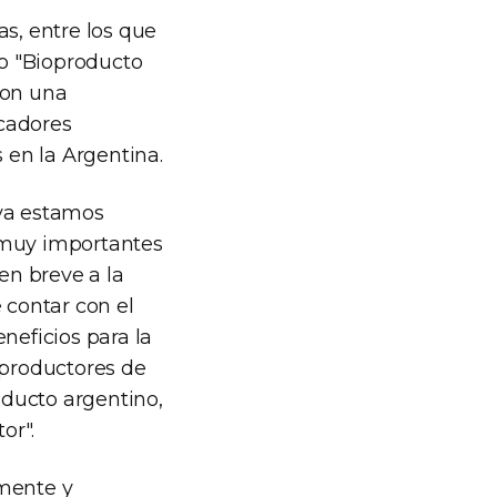
as, entre los que
lo "Bioproducto
con una
icadores
en la Argentina.
"ya estamos
muy importantes
en breve a la
contar con el
neficios para la
 productores de
oducto argentino,
or".
amente y