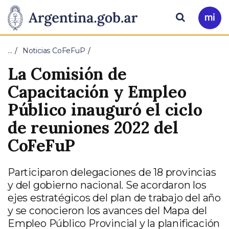
Pasar al contenido principal
Presidencia
Buscar
Ir
a
de
Mi
…
Noticias CoFeFuP
Arg
la
La Comisión de
Nación
Capacitación y Empleo
Público inauguró el ciclo
de reuniones 2022 del
CoFeFuP
Participaron delegaciones de 18 provincias
y del gobierno nacional. Se acordaron los
ejes estratégicos del plan de trabajo del año
y se conocieron los avances del Mapa del
Empleo Público Provincial y la planificación