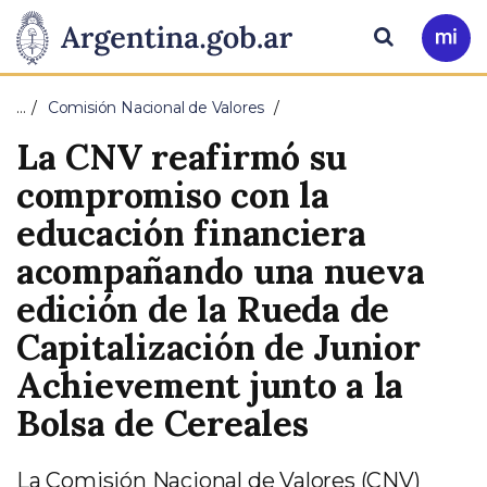
Pasar al contenido principal
Presidencia
Buscar
Ir
a
de
Mi
…
Comisión Nacional de Valores
Arg
la
La CNV reafirmó su
Nación
compromiso con la
educación financiera
acompañando una nueva
edición de la Rueda de
Capitalización de Junior
Achievement junto a la
Bolsa de Cereales
La Comisión Nacional de Valores (CNV)