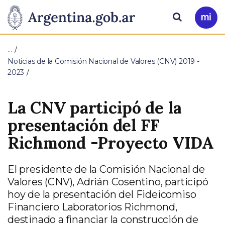
Pasar al contenido principal
Presidencia
Buscar
Ir
a
de
Mi
…
Arg
la
Noticias de la Comisión Nacional de Valores (CNV) 2019 -
2023
Nación
La CNV participó de la
presentación del FF
Richmond -Proyecto VIDA
El presidente de la Comisión Nacional de
Valores (CNV), Adrián Cosentino, participó
hoy de la presentación del Fideicomiso
Financiero Laboratorios Richmond,
destinado a financiar la construcción de