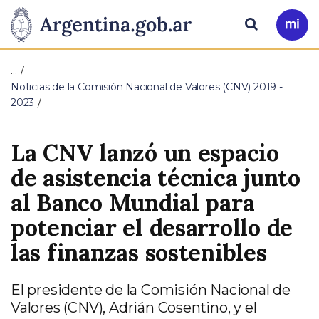
Pasar al contenido principal
Presidencia
Buscar
Ir
a
de
Mi
…
Arg
la
Noticias de la Comisión Nacional de Valores (CNV) 2019 -
2023
Nación
La CNV lanzó un espacio
de asistencia técnica junto
al Banco Mundial para
potenciar el desarrollo de
las finanzas sostenibles
El presidente de la Comisión Nacional de
Valores (CNV), Adrián Cosentino, y el