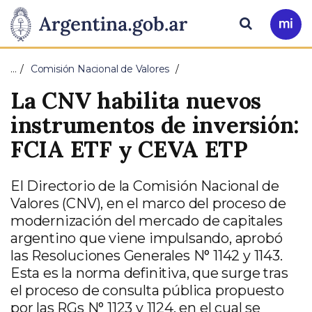
Pasar al contenido principal
Presidencia
Buscar
Ir
a
de
Mi
…
Comisión Nacional de Valores
Arg
la
La CNV habilita nuevos
Nación
instrumentos de inversión:
FCIA ETF y CEVA ETP
El Directorio de la Comisión Nacional de
Valores (CNV), en el marco del proceso de
modernización del mercado de capitales
argentino que viene impulsando, aprobó
las Resoluciones Generales N° 1142 y 1143.
Esta es la norma definitiva, que surge tras
el proceso de consulta pública propuesto
por las RGs N° 1123 y 1124, en el cual se