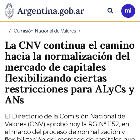
Pasar al contenido principal
Presidencia
Buscar
Ir
a
de
Mi
…
Comisión Nacional de Valores
Arg
la
La CNV continua el camino
Nación
hacia la normalización del
mercado de capitales
flexibilizando ciertas
restricciones para ALyCs y
ANs
El Directorio de la Comisión Nacional de
Valores (CNV) aprobó hoy la RG N° 1152, en
el marco del proceso de normalización y
flexibilización del mercado de capitales que