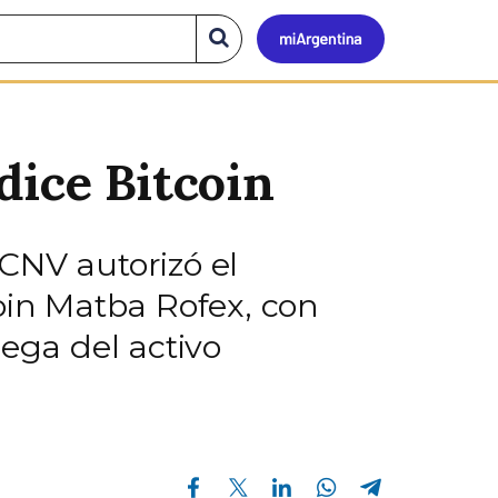
Mi
Buscar
en
el
Argen
sitio
dice Bitcoin
CNV autorizó el
oin Matba Rofex, con
rega del activo
Compartir en Facebook
Compartir en Twitter
Compartir en Linkedin
Compartir en Whatsapp
Compartir en Telegram