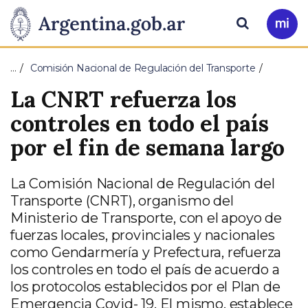
Pasar al contenido principal
Presidencia
Buscar
Ir
a
de
Mi
…
Comisión Nacional de Regulación del Transporte
Arg
la
La CNRT refuerza los
Nación
controles en todo el país
por el fin de semana largo
La Comisión Nacional de Regulación del
Transporte (CNRT), organismo del
Ministerio de Transporte, con el apoyo de
fuerzas locales, provinciales y nacionales
como Gendarmería y Prefectura, refuerza
los controles en todo el país de acuerdo a
los protocolos establecidos por el Plan de
Emergencia Covid- 19. El mismo, establece