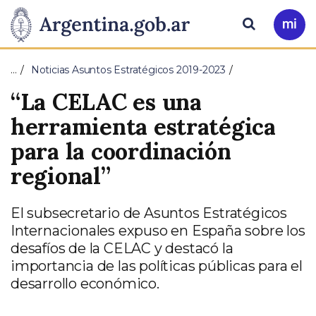
Pasar al contenido principal
Presidencia
Buscar
Ir
a
de
Mi
…
Noticias Asuntos Estratégicos 2019-2023
Arg
la
“La CELAC es una
Nación
herramienta estratégica
para la coordinación
regional”
El subsecretario de Asuntos Estratégicos
Internacionales expuso en España sobre los
desafíos de la CELAC y destacó la
importancia de las políticas públicas para el
desarrollo económico.