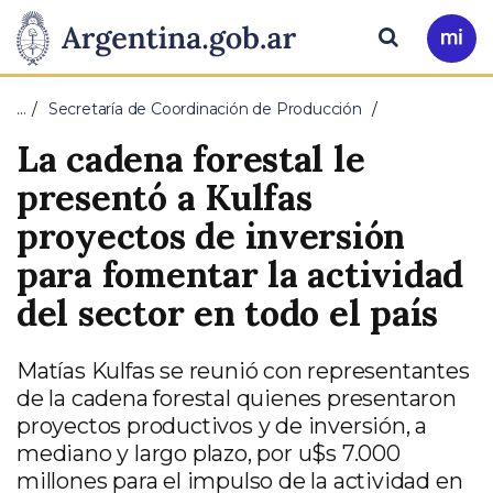
Pasar al contenido principal
Presidencia
Buscar
Ir
a
de
Mi
…
Secretaría de Coordinación de Producción
Arg
la
La cadena forestal le
Nación
presentó a Kulfas
proyectos de inversión
para fomentar la actividad
del sector en todo el país
Matías Kulfas se reunió con representantes
de la cadena forestal quienes presentaron
proyectos productivos y de inversión, a
mediano y largo plazo, por u$s 7.000
millones para el impulso de la actividad en